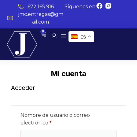
672 165 916
Síguenos en:
jmc.entregas@gm
ail.com
0
ES
Mi cuenta
Acceder
Nombre de usuario o correo
electrónico
*